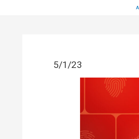
Α
5/1/23