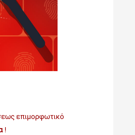
σεως επιμορφωτικό
ία
!