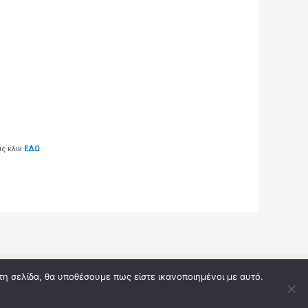
ας κλικ
ΕΔΩ
.
 by Αποτελέσματα κληρώσεων από τους διαγωνισμούς
τη σελίδα, θα υποθέσουμε πως είστε ικανοποιημένοι με αυτό.