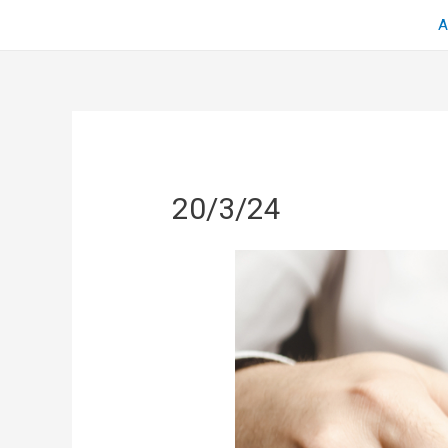
Α
20/3/24