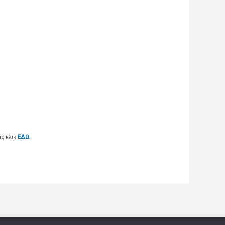
ας κλικ
ΕΔΩ
.