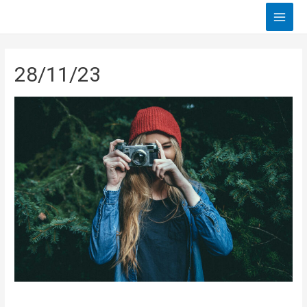
Main
Men
28/11/23