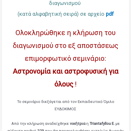
διαγωνισμού
(κατά αλφαβητική σειρά) σε αρχείο
pdf
Ολοκληρώθηκε η κλήρωση του
διαγωνισμού στο εξ αποστάσεως
επιμορφωτικό σεμινάριο:
Αστρονομία και αστροφυσική για
όλους
!
Το σεμινάριο διεξάγεται από τον Εκπαιδευτικό Όμιλο
ΕΥΔΟΚΙΜΟΣ
Από την κλήρωση αναδείχθηκε
νικήτρια
η
Triantafyllou E.
με
αύξοντα αριθμό
223
που θα παρακολουθήσει εντελώς Δωρεάν