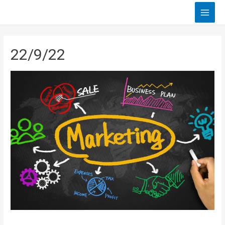
Main
Men
22/9/22