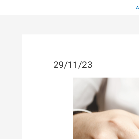
Α
29/11/23