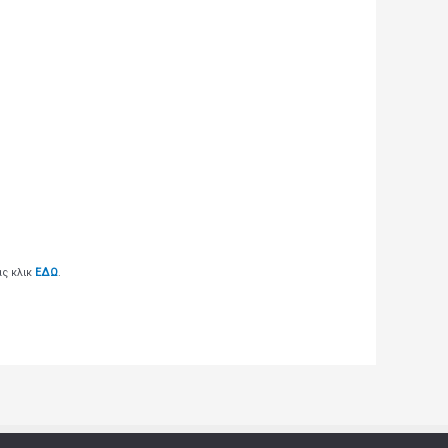
ας κλικ
ΕΔΩ
.