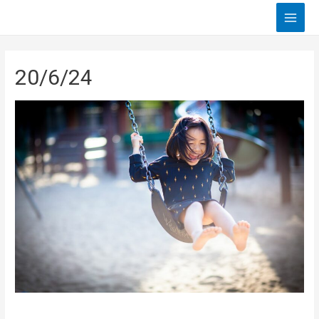
Main
Men
20/6/24