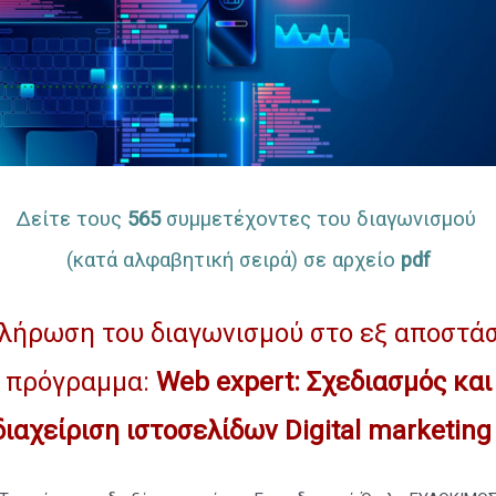
Δείτε τους
565
συμμετέχοντες του διαγωνισμού
(κατά αλφαβητική σειρά) σε αρχείο
pdf
λήρωση του διαγωνισμού στο εξ αποστά
πρόγραμμα:
Web expert: Σχεδιασμός και
διαχείριση ιστοσελίδων ­Digital marketin