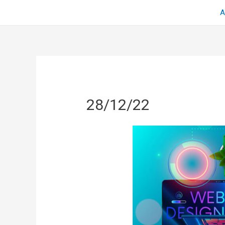
Α
28/12/22