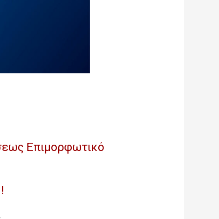
σεως Επιμορφωτικό
g
!