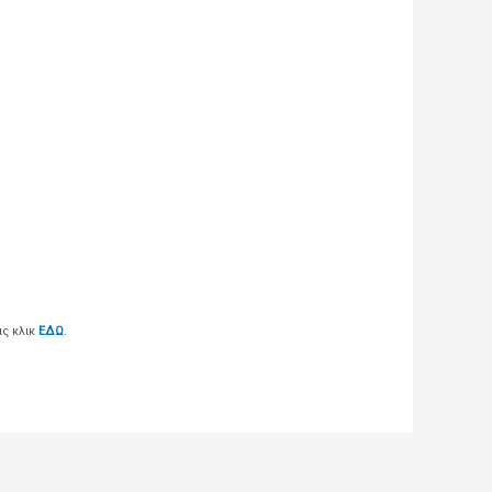
ας κλικ
ΕΔΩ
.