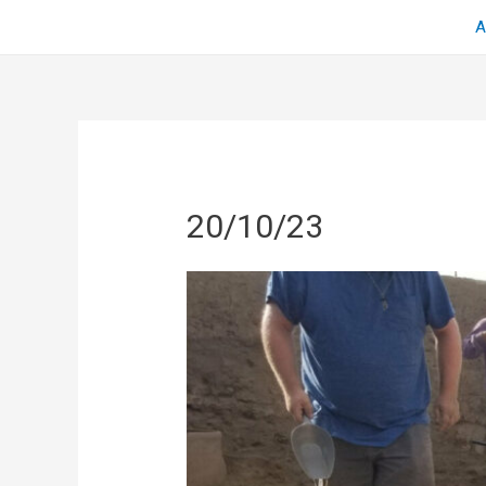
Α
20/10/23