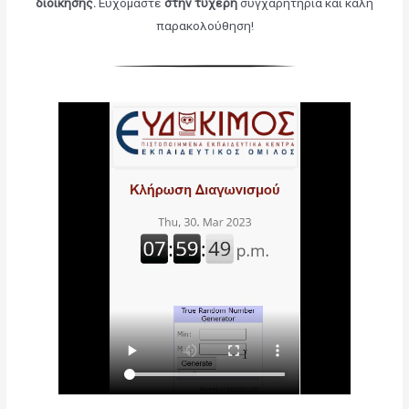
διοίκησης
.
Ευχόμαστε
στην τυχερή
συγχαρητήρια και καλή
παρακολούθηση!