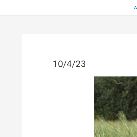
Α
10/4/23