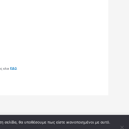
ας κλικ
ΕΔΩ
.
 by Αποτελέσματα κληρώσεων από τους διαγωνισμούς
τη σελίδα, θα υποθέσουμε πως είστε ικανοποιημένοι με αυτό.